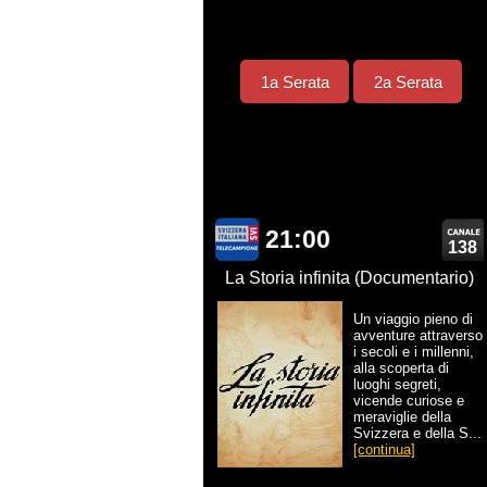
1a Serata
2a Serata
21:00
138
La Storia infinita (Documentario)
Un viaggio pieno di
avventure attraverso
i secoli e i millenni,
alla scoperta di
luoghi segreti,
vicende curiose e
meraviglie della
Svizzera e della S...
[continua]