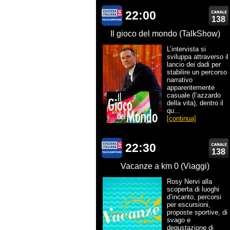
22:00
138
Il gioco del mondo (TalkShow)
L’intervista si
sviluppa attraverso il
lancio dei dadi per
stabilire un percorso
narrativo
apparentemente
casuale (l’azzardo
della vita), dentro il
qu...
[continua]
22:30
138
Vacanze a km 0 (Viaggi)
Rosy Nervi alla
scoperta di luoghi
d’incanto, percorsi
per escursioni,
proposte sportive, di
svago e
degustazione di