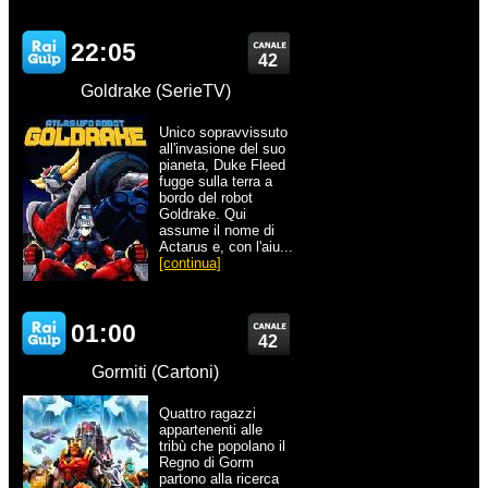
22:05
42
Goldrake (SerieTV)
Unico sopravvissuto
all'invasione del suo
pianeta, Duke Fleed
fugge sulla terra a
bordo del robot
Goldrake. Qui
assume il nome di
Actarus e, con l'aiu...
[continua]
01:00
42
Gormiti (Cartoni)
Quattro ragazzi
appartenenti alle
tribù che popolano il
Regno di Gorm
partono alla ricerca