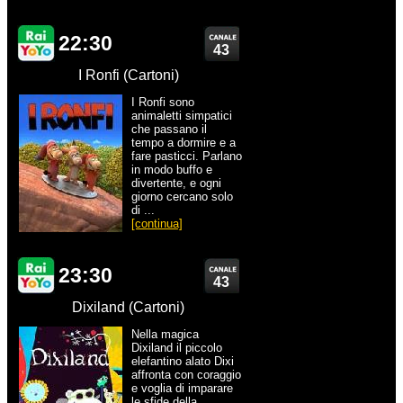
22:30
43
I Ronfi (Cartoni)
I Ronfi sono
animaletti simpatici
che passano il
tempo a dormire e a
fare pasticci. Parlano
in modo buffo e
divertente, e ogni
giorno cercano solo
di ...
[continua]
23:30
43
Dixiland (Cartoni)
Nella magica
Dixiland il piccolo
elefantino alato Dixi
affronta con coraggio
e voglia di imparare
le sfide della