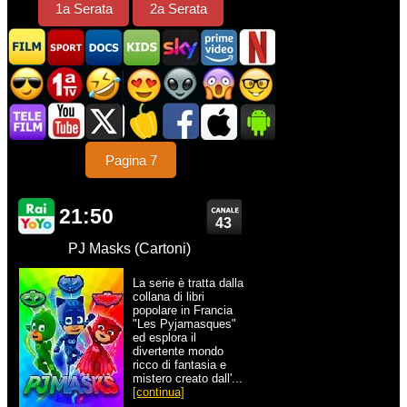
1a Serata
2a Serata
Pagina 7
21:50
43
PJ Masks (Cartoni)
La serie è tratta dalla
collana di libri
popolare in Francia
"Les Pyjamasques"
ed esplora il
divertente mondo
ricco di fantasia e
mistero creato dall'...
[continua]