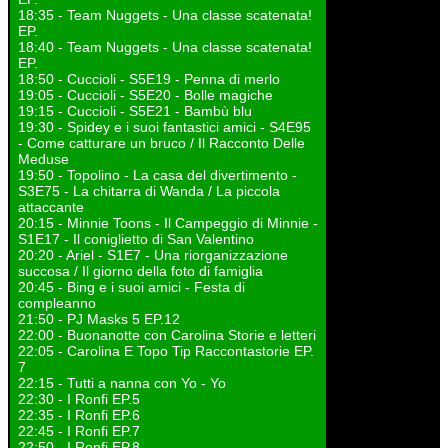
18:35 - Team Nuggets - Una classe scatenata!
EP.
18:40 - Team Nuggets - Una classe scatenata!
EP.
18:50 - Cuccioli - S5E19 - Penna di merlo
19:05 - Cuccioli - S5E20 - Bolle magiche
19:15 - Cuccioli - S5E21 - Bambù blu
19:30 - Spidey e i suoi fantastici amici - S4E95
- Come catturare un bruco / Il Racconto Delle
Meduse
19:50 - Topolino - La casa del divertimento -
S3E75 - La chitarra di Wanda / La piccola
attaccante
20:15 - Minnie Toons - Il Campeggio di Minnie -
S1E17 - Il coniglietto di San Valentino
20:20 - Ariel - S1E7 - Una riorganizzazione
succosa / Il giorno della foto di famiglia
20:45 - Bing e i suoi amici - Festa di
compleanno
21:50 - PJ Masks 5 EP.12
22:00 - Buonanotte con Carolina Storie e letteri
22:05 - Carolina E Topo Tip Raccontastorie EP.
7
22:15 - Tutti a nanna con Yo - Yo
22:30 - I Ronfi EP.5
22:35 - I Ronfi EP.6
22:45 - I Ronfi EP.7
22:50 - I Ronfi EP.8