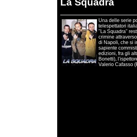
La Squadra
Una delle serie p
telespettatori ita
"La Squadra" rest
crimine attravers
di Napoli, che si 
sapiente commistio
edizioni, fra gli a
Bonetti), l'ispett
Valerio Cafasso (