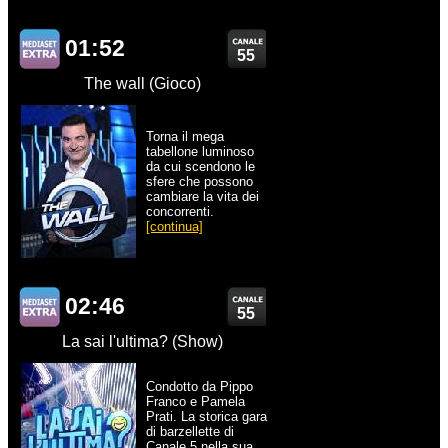
01:52
55
The wall (Gioco)
Torna il mega
tabellone luminoso
da cui scendono le
sfere che possono
cambiare la vita dei
concorrenti.
[continua]
02:46
55
La sai l'ultima? (Show)
Condotto da Pippo
Franco e Pamela
Prati. La storica gara
di barzellette di
Canale 5 nella sua