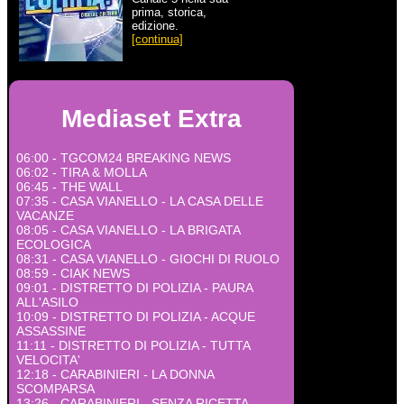
prima, storica,
edizione.
[continua]
Mediaset Extra
06:00 - TGCOM24 BREAKING NEWS
06:02 - TIRA & MOLLA
06:45 - THE WALL
07:35 - CASA VIANELLO - LA CASA DELLE
VACANZE
08:05 - CASA VIANELLO - LA BRIGATA
ECOLOGICA
08:31 - CASA VIANELLO - GIOCHI DI RUOLO
08:59 - CIAK NEWS
09:01 - DISTRETTO DI POLIZIA - PAURA
ALL'ASILO
10:09 - DISTRETTO DI POLIZIA - ACQUE
ASSASSINE
11:11 - DISTRETTO DI POLIZIA - TUTTA
VELOCITA'
12:18 - CARABINIERI - LA DONNA
SCOMPARSA
13:26 - CARABINIERI - SENZA RICETTA