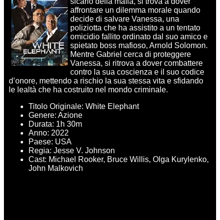
sicario della mafia, si trova a dover
affrontare un dilemma morale quando
decide di salvare Vanessa, una
poliziotta che ha assistito a un tentato
omicidio fallito ordinato dal suo amico e
spietato boss mafioso, Arnold Solomon.
Mentre Gabriel cerca di proteggere
Vanessa, si ritrova a dover combattere
contro la sua coscienza e il suo codice
d’onore, mettendo a rischio la sua stessa vita e sfidando
le lealtà che ha costruito nel mondo criminale.
Titolo Originale: White Elephant
Genere: Azione
Durata: 1h 30m
Anno: 2022
Paese: USA
Regia: Jesse V. Johnson
Cast: Michael Rooker, Bruce Willis, Olga Kurylenko,
John Malkovich