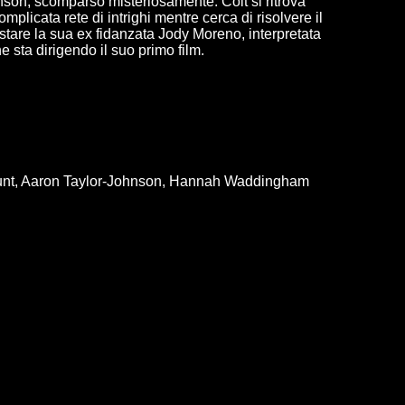
son, scomparso misteriosamente. Colt si ritrova
mplicata rete di intrighi mentre cerca di risolvere il
stare la sua ex fidanzata Jody Moreno, interpretata
e sta dirigendo il suo primo film.
lunt, Aaron Taylor-Johnson, Hannah Waddingham