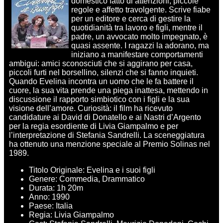
domestico fatto di attenzioni, piccole
regole e affetto travolgente. Scrive fiabe
per un editore e cerca di gestire la
quotidianità tra lavoro e figli, mentre il
padre, un avvocato molto impegnato, è
quasi assente. I ragazzi la adorano, ma
iniziano a manifestare comportamenti
ambigui: amici sconosciuti che si aggirano per casa,
piccoli furti nel borsellino, silenzi che si fanno inquieti.
Quando Evelina incontra un uomo che le fa battere il
cuore, la sua vita prende una piega inattesa, mettendo in
discussione il rapporto simbiotico con i figli e la sua
visione dell’amore. Curiosità: il film ha ricevuto
candidature ai David di Donatello e ai Nastri d’Argento
per la regia esordiente di Livia Giampalmo e per
l’interpretazione di Stefania Sandrelli. La sceneggiatura
ha ottenuto una menzione speciale al Premio Solinas nel
1989.
Titolo Originale: Evelina e i suoi figli
Genere: Commedia, Drammatico
Durata: 1h 20m
Anno: 1990
Paese: Italia
Regia: Livia Giampalmo