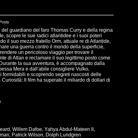
io del guardiano del faro Thomas Curry e della regina
e, scopre le sue radici atlantidee e i suoi poteri
do il suo mezzo fratello Orm, attuale re di Atlantide,
nare una guerra contro il mondo della superficie,
rendere un pericoloso viaggio per trovare il
nte di Atlan e reclamare il suo legittimo posto come
Durante la sua avventura, è accompagnato dalla
pessa Mera e dall'abile consigliere Vulko,
 formidabili e scoprendo segreti nascosti delle
Curiosità: Il film ha superato il miliardo di dollari di
e
ard, Willem Dafoe, Yahya Abdul-Mateen II,
man, Patrick Wilson, Dolph Lundgren