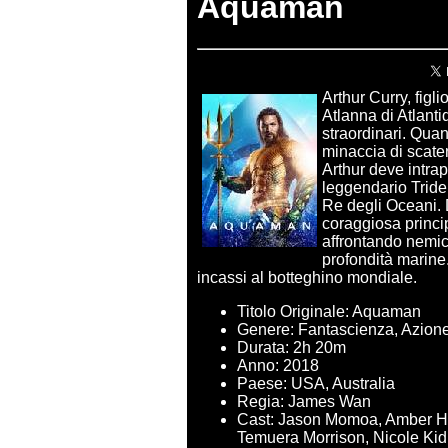
Aquaman
Arthur Curry, figl
Atlanna di Atlantid
straordinari. Quan
minaccia di scate
Arthur deve intrap
leggendario Tride
Re degli Oceani. 
coraggiosa princi
affrontando nemici
profondità marine. 
incassi al botteghino mondiale.
Titolo Originale: Aquaman
Genere: Fantascienza, Azion
Durata: 2h 20m
Anno: 2018
Paese: USA, Australia
Regia: James Wan
Cast: Jason Momoa, Amber He
Temuera Morrison, Nicole Kid