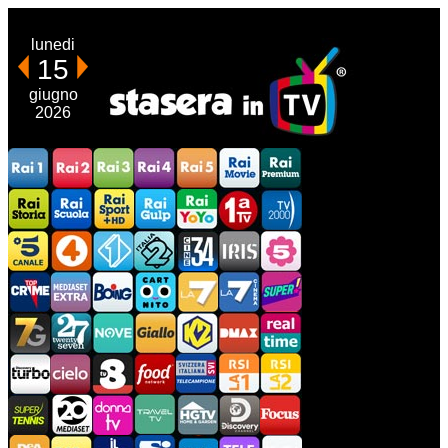
lunedi
15
giugno
2026