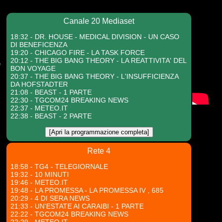
Canale 20 Mediaset
18:32 - DR. HOUSE - MEDICAL DIVISION - UN CASO
DI BENEFICENZA
19:20 - CHICAGO FIRE - LA TASK FORCE
20:12 - THE BIG BANG THEORY - LA REATTIVITA' DEL
e
BON VOYAGE
20:37 - THE BIG BANG THEORY - L'INSUFFICIENZA
DA HOFSTADTER
21:08 - BEAST - 1 PARTE
22:30 - TGCOM24 BREAKING NEWS
22:37 - METEO.IT
22:38 - BEAST - 2 PARTE
[Apri la programmazione completa]
Rete 4
18:58 - TG4 - TELEGIORNALE
19:32 - 10 MINUTI
19:46 - METEO.IT
19:48 - LA PROMESSA - LA PROMESSA IV , 685
20:29 - 4 DI SERA NEWS
21:33 - UN'ESTATE AI CARAIBI - 1 PARTE
22:22 - TGCOM24 BREAKING NEWS