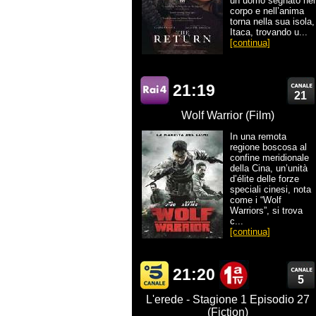
un uomo segnato nel
corpo e nell’anima
torna nella sua isola,
Itaca, trovando u...
[continua]
21:19
21
Wolf Warrior (Film)
In una remota
regione boscosa al
confine meridionale
della Cina, un’unità
d’élite delle forze
speciali cinesi, nota
come i “Wolf
Warriors”, si trova
c...
[continua]
21:20
5
L'erede - Stagione 1 Episodio 27
(Fiction)