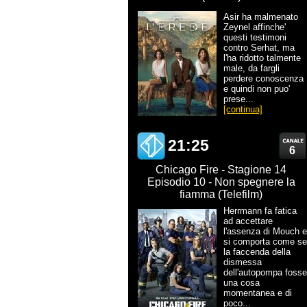
Asir ha malmenato
Zeynel affinche'
questi testimoni
contro Serhat, ma
l'ha ridotto talmente
male, da fargli
perdere conoscenza
e quindi non puo'
prese...
[continua]
21:25
6
Chicago Fire - Stagione 14
Episodio 10 - Non spegnere la
fiamma (Telefilm)
Herrmann fa fatica
ad accettare
l'assenza di Mouch e
si comporta come se
la faccenda della
dismessa
dell'autopompa fosse
una cosa
momentanea e di
poco...