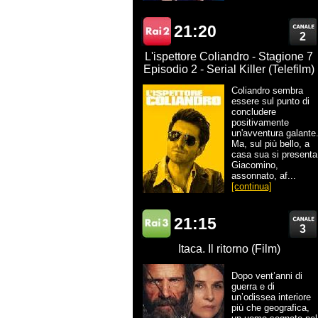
21:20
2
L'ispettore Coliandro - Stagione 7
Episodio 2 - Serial Killer (Telefilm)
Coliandro sembra
essere sul punto di
concludere
positivamente
un'avventura galante
Ma, sul più bello, a
casa sua si presenta
Giacomino,
assonnato, af...
[continua]
21:15
3
Itaca. Il ritorno (Film)
Dopo vent’anni di
guerra e di
un’odissea interiore
più che geografica,