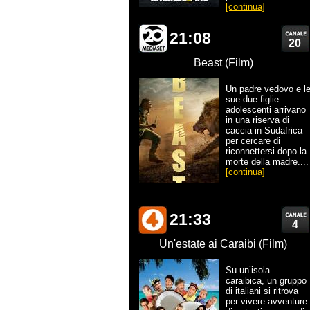
[continua]
21:08
20
Beast (Film)
Un padre vedovo e l
sue due figlie
adolescenti arrivano
in una riserva di
caccia in Sudafrica
per cercare di
riconnettersi dopo la
morte della madre....
[continua]
21:33
4
Un'estate ai Caraibi (Film)
Su un’isola
caraibica, un gruppo
di italiani si ritrova
per vivere avventure