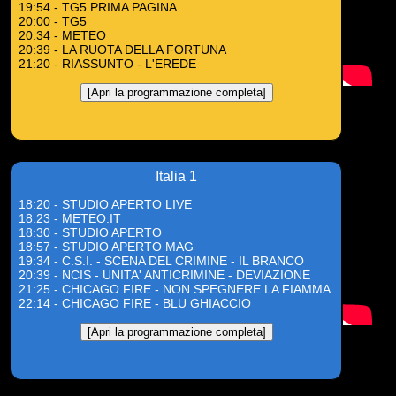
19:54 - TG5 PRIMA PAGINA
20:00 - TG5
20:34 - METEO
20:39 - LA RUOTA DELLA FORTUNA
21:20 - RIASSUNTO - L'EREDE
[Apri la programmazione completa]
Italia 1
18:20 - STUDIO APERTO LIVE
18:23 - METEO.IT
18:30 - STUDIO APERTO
18:57 - STUDIO APERTO MAG
19:34 - C.S.I. - SCENA DEL CRIMINE - IL BRANCO
20:39 - NCIS - UNITA' ANTICRIMINE - DEVIAZIONE
21:25 - CHICAGO FIRE - NON SPEGNERE LA FIAMMA
22:14 - CHICAGO FIRE - BLU GHIACCIO
[Apri la programmazione completa]