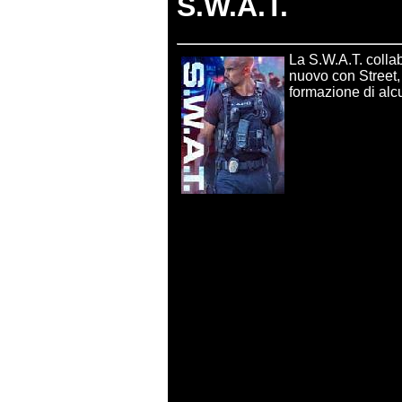
S.W.A.T.
La S.W.A.T. colla
nuovo con Street,
formazione di alcu