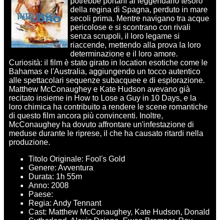
potrebbe portarli al leggendario tesoro
della regina di Spagna, perduto in mare
secoli prima. Mentre navigano tra acque
pericolose e si scontrano con rivali
senza scrupoli, il loro legame si
riaccende, mettendo alla prova la loro
determinazione e il loro amore.
Curiosità: il film è stato girato in location esotiche come le
Bahamas e l'Australia, aggiungendo un tocco autentico
alle spettacolari sequenze subacquee e di esplorazione.
Matthew McConaughey e Kate Hudson avevano già
recitato insieme in How to Lose a Guy in 10 Days, e la
loro chimica ha contribuito a rendere le scene romantiche
di questo film ancora più convincenti. Inoltre,
McConaughey ha dovuto affrontare un'infestazione di
meduse durante le riprese, il che ha causato ritardi nella
produzione.
Titolo Originale: Fool's Gold
Genere: Avventura
Durata: 1h 55m
Anno: 2008
Paese:
Regia: Andy Tennant
Cast: Matthew McConaughey, Kate Hudson, Donald