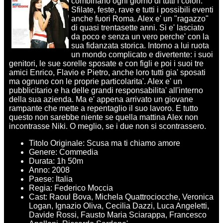
combinano ogni giorno di tutti i colori.
Sfilate, feste, rave e tutti i possibili eventi
anche fuori Roma. Alex e' un "ragazzo"
di quasi trentasette anni. Si e' lasciato
da poco e senza un vero perche' con la
sua fidanzata storica. Intorno a lui ruota
un mondo complicato e divertente: i suoi
genitori, le sue sorelle sposate e con figli e poi i suoi tre
amici Enrico, Flavio e Pietro, anche loro tutti gia' sposati
ma ognuno con le proprie particolarita'. Alex e' un
pubblicitario e ha delle grandi responsabilita' all'interno
della sua azienda. Ma e' appena arrivato un giovane
rampante che mette a repentaglio il suo lavoro. E tutto
questo non sarebbe niente se quella mattina Alex non
incontrasse Niki. O meglio, se i due non si scontrassero.
Titolo Originale: Scusa ma ti chiamo amore
Genere: Commedia
Durata: 1h 50m
Anno: 2008
Paese: Italia
Regia: Federico Moccia
Cast: Raoul Bova, Michela Quattrociocche, Veronica
Logan, Ignazio Oliva, Cecilia Dazzi, Luca Angeletti,
Davide Rossi, Fausto Maria Sciarappa, Francesco