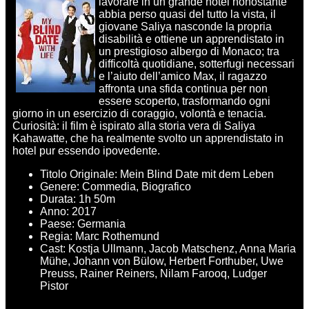
lavorare in un grande hotel nonostante
abbia perso quasi del tutto la vista, il
giovane Saliya nasconde la propria
disabilità e ottiene un apprendistato in
un prestigioso albergo di Monaco; tra
difficoltà quotidiane, sotterfugi necessari
e l’aiuto dell’amico Max, il ragazzo
affronta una sfida continua per non
essere scoperto, trasformando ogni
giorno in un esercizio di coraggio, volontà e tenacia.
Curiosità: il film è ispirato alla storia vera di Saliya
Kahawatte, che ha realmente svolto un apprendistato in
hotel pur essendo ipovedente.
Titolo Originale: Mein Blind Date mit dem Leben
Genere: Commedia, Biografico
Durata: 1h 50m
Anno: 2017
Paese: Germania
Regia: Marc Rothemund
Cast: Kostja Ullmann, Jacob Matschenz, Anna Maria
Mühe, Johann von Bülow, Herbert Forthuber, Uwe
Preuss, Rainer Reiners, Nilam Farooq, Ludger
Pistor