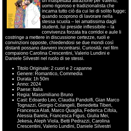
un’inaspettata attrazione per Valerio,
uomo rigoroso e tradizionalista che
incarna tutto ciò da cui lei di solito fugge;
quando scoprono di lavorare nella
stessa scuola – lei amatissima dagli
studenti, lui preside inflessibile – la
convivenza forzata tra corridoi e aule li
costringe a mettere in discussione certezze, ruoli e
convinzioni opposte, chiedendosi se due mondi così
distanti possano davvero incontrarsi. Curiosità: nel film
compaiono Carolina Crescentini, Valerio Lundini e
Daniele Silvestri nel ruolo di se stessi.
Titolo Originale: 2 cuori e 2 capanne
Genere: Romantico, Commedia
Durata: 1h 50m
Anno: 2024
Paese: Italia
Regia: Massimiliano Bruno
Cast: Edoardo Leo, Claudia Pandolfi, Gian Marco
Tognazzi, Giorgio Colangeli, Benedetta Tiberi,
Francesca Alati, Marco Quaglia, Federica Cifola,
Alessia Barela, Francesca Figus, Giulia Mei,
Jekesa, Aleph Viola, Betti Pedrazzi, Carolina
Crescentini, Valerio Lundini, Daniele Silvestri